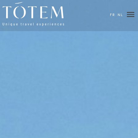
FR
NL
×
DESTINATIONS
HOTELS
&
LODGES
VILLAS
VOS
ENVIES
ITINÉRAIRES
BIEN-
ÊTRE
BLOG