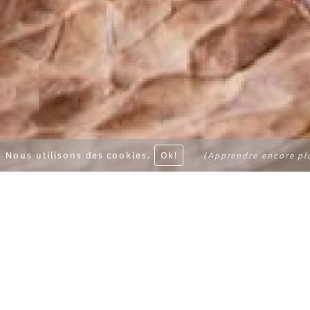
Nous utilisons des cookies.
Ok!
(Apprendre encore pl
SCARABEO C
Maroc
Imaginez un bivouac d
endroits du Maroc. C’e
Une expédition hors du