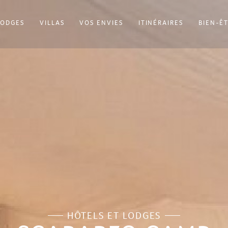
LODGES
VILLAS
VOS ENVIES
ITINÉRAIRES
BIEN-Ê
HÔTELS ET LODGES