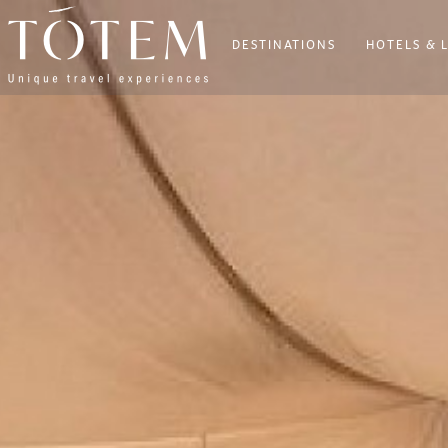
DESTINATIONS
HOTELS & 
×
DESTINATIONS
HOTELS
&
LODGES
VILLAS
VOS
ENVIES
ITINÉRAIRES
BIEN-
ÊTRE
BLOG