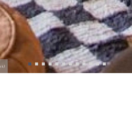
us)
AMP
e charme, composé d’une douzaine de tentes planté
st la formule magique de Scarabeo Camp!
 temps dans une élégante simplicité. Se fondant da