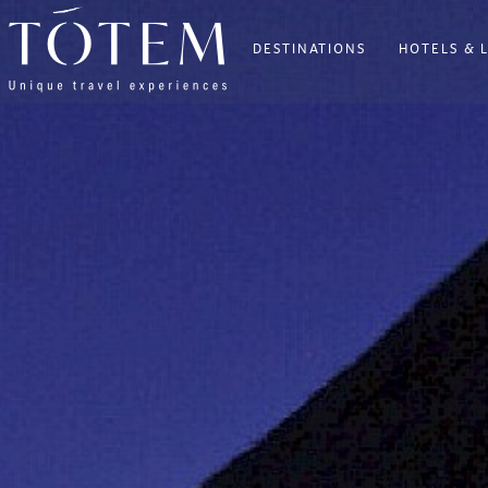
DESTINATIONS
HOTELS & 
×
DESTINATIONS
HOTELS
&
LODGES
VILLAS
VOS
ENVIES
ITINÉRAIRES
BIEN-
ÊTRE
BLOG