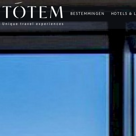
BESTEMMINGEN
HOTELS & 
×
BESTEMMINGEN
HOTELS
&
LODGES
VILLAS
UW
WENSEN
REISROUTES
BIEN-
ÊTRE
BLOG