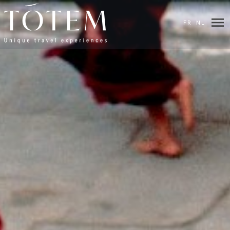
×
FR
NL
DESTINATIONS
HOTELS
&
LODGES
VILLAS
VOS
ENVIES
ITINÉRAIRES
BIEN-
ÊTRE
BLOG