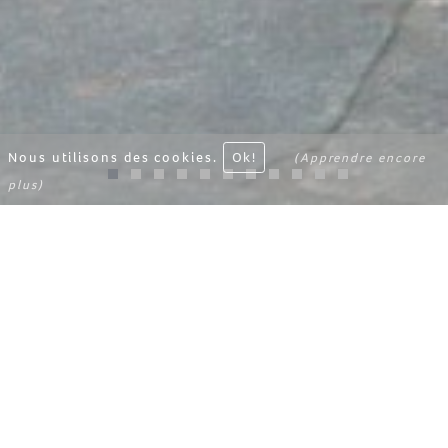
Nous utilisons des cookies.
Ok!
(Apprendre encore
plus)
BIENVENUE
PLUS
DÉCOUVREZ LE
BHOUTAN
Coincé entre l’Inde et la Chine, le Bhoutan est