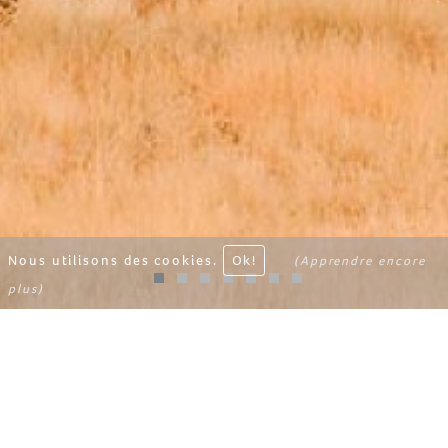
Nous utilisons des cookies.
Ok!
(Apprendre encore
plus)
CAMP KIPWE
Namibië
Niché dans des rochers de granites et
bénéficiant d’une vue imprenable sur la vallée