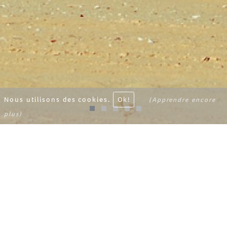
Nous utilisons des cookies.
Ok!
(Apprendre encore
plus)
HOANIB SKELETON
COAST CAMP
Namibië
Het Hoanib Skeleton Coast kamp ligt in een
grote vallei waar twee stromen van de
drooggevallen rivier Hoanib samenvloeien, in