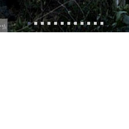
us)
E
 national des volcans, entre les cratères et les gor
ion. Ce lodge est conçu de manière écologiqu
 localisation unique sur les pentes d’un cratère vo
s accueillir dans ce décor époustouflant. Il s’a
utres, entourées par les fleurs et la végétation. 
 charme très futuriste, et leur aspect extérieur m
 A l’intérieur, le style y est confortable et branché
ambres intimes et chaleureuses.