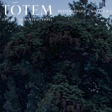
BESTEMMINGEN
HOTELS & 
×
BESTEMMINGEN
HOTELS
&
LODGES
VILLAS
UW
WENSEN
REISROUTES
BIEN-
ÊTRE
BLOG