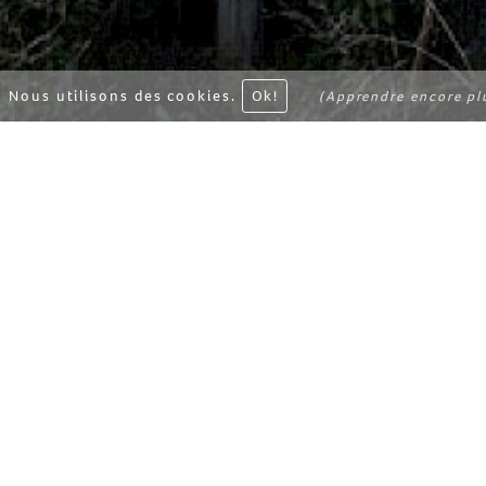
Nous utilisons des cookies.
Ok!
(Apprendre encore pl
BISATE LODG
Rwanda
Situé tout près du parc
invitation à l’évas
l’environnement, et sa
plus exceptionnel.
Six suites peuvent vou
espacées les unes des a
ovale qui leur donne un
s’ouvrant sur le balcon.
chaudes rendent les ch