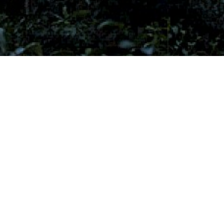
illes, le Bisate est une
e et respectueuse de
lcanique le rend encore
git de tentes élégantes
Elles ont une silhouette
êle osier et baie vitrée
. Le bois et les couleurs