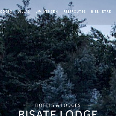
LODGES
VILLAS
UW WENSEN
REISROUTES
BIEN-ÊTRE
HOTELS & LODGES
BISATE LODGE