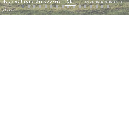
Nous utilisons des cookies.
Ok!
(Apprendre encore
plus)
ALPHONSE ISLAND
LODGE
Seychellen
Le groupe Blue Safari, basé au Seychelles, est
propriétaire de trois lodges luxueux dans trois
des îles différentes de l’archipel et propose des
expériences exclusives dans ses atolls
paradisiaques. Bénie par un climat tropical qui
réchauffe les cœurs et des paysages de rêve
allant des lagons bleus limpides aux hauts
cocotiers verdoyants, vous vivrez sur l’île
d’Alphonse un séjour inoubliable.
L’Alphonse Island Lodge vous accueille dans ce