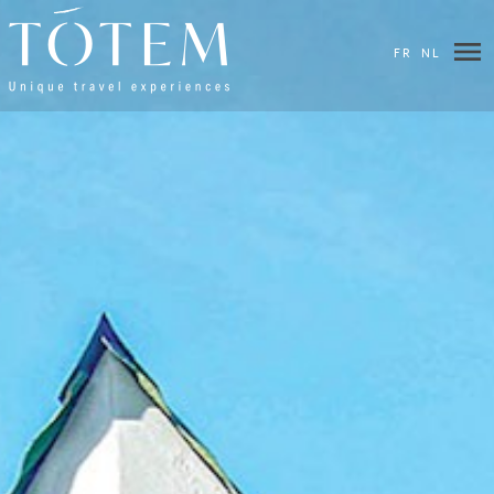
FR
NL
×
BESTEMMINGEN
HOTELS
&
LODGES
VILLAS
UW
WENSEN
REISROUTES
BIEN-
ÊTRE
BLOG