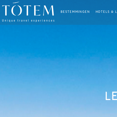
BESTEMMINGEN
HOTELS & 
×
BESTEMMINGEN
HOTELS
&
LODGES
VILLAS
UW
WENSEN
REISROUTES
L
BIEN-
ÊTRE
BLOG