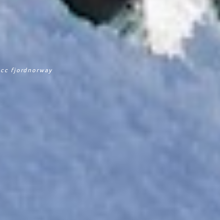
cc fjordnorway