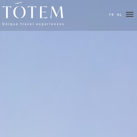
FR
NL
×
DESTINATIONS
HOTELS
&
LODGES
VILLAS
VOS
ENVIES
ITINÉRAIRES
BIEN-
ÊTRE
BLOG